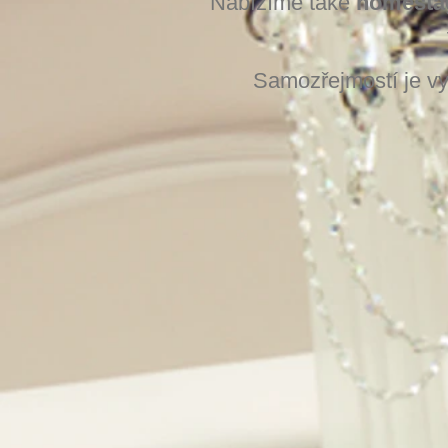
Nabízíme také
homesta
Samozřejmostí je vy