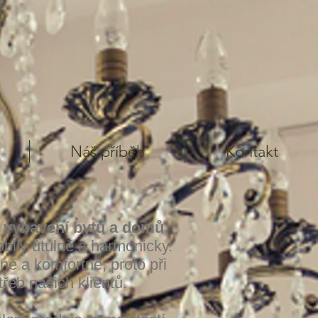
Náš příběh
Kontakt
 vybavení bytů a domů
bily útulně a harmonicky.
ně a komfortně, proto při
řeb našich klientů.