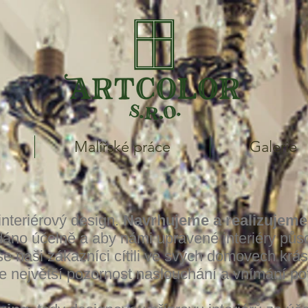
Malířské práce
Galerie
 interiérový design.
Navrhujeme a realizujeme
dáno účelně a aby námi upravené interiéry půso
 naši zákazníci cítili ve svých domovech krás
e největší pozornost naslouchání a vnímání pot