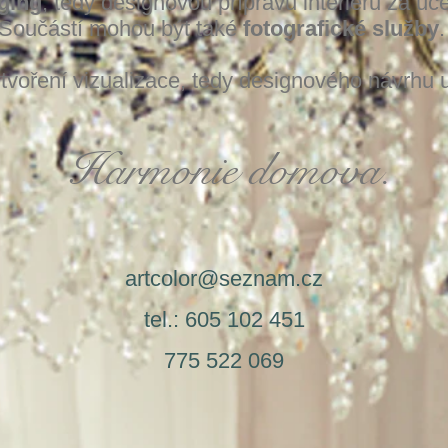
ging
, tedy designovou přípravu interiérů za úč
Součástí mohou být také
fotografické služby
tvoření vizualizace, tedy designového návrhu u
Harmonie domova.
artcolor@seznam.cz
tel.: 605 102 451
775 522 069