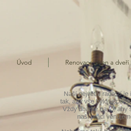
Úvod
Renovace oken a dveří
Naší největší radostí je
tak, aby vše bylo uspořá
Vždy dbáme na to, aby se
naší práci věnujem