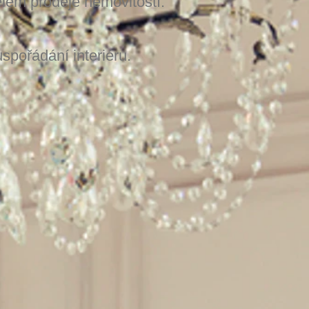
elem prodeje nemovitostí.
.
spořádání interiéru.